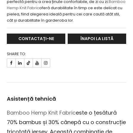
perfectă pentru a crea ținute confortabile, de zi cu zi.
Bamboo
Hemp Knit Fabric
oferă durabilitate în timp ce este delicat cu
pielea, fiind alegerea ideală pentru cei care caută atât stil,
cât și durabilitate în garderoba lor.
CONTACTAȚI-NE
ÎNAPOI LA LISTĂ
SHARE TO:

Asistență tehnică
Bamboo Hemp Knit Fabric
este o țesătură
70% bambus și 30% cânepă cu o construcție
tricotată jersey. Această combinație de