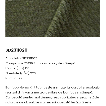
SD2311026
Articolul nr:
SD2311026
Compoziție:
70/30 Bamboo jersey de cânepă
Lățime (cm):
160
Greutate (g/㎡):
220
Număr:
32s
Bamboo Hemp Knit Fabric
este un material durabil și ecologic
realizat dintr-un amestec de fibre de bambus și cânepă.
Cunoscută pentru moliciunea, respirabilitatea și proprietățile
naturale de absorbție a umezelii, această țesătură este