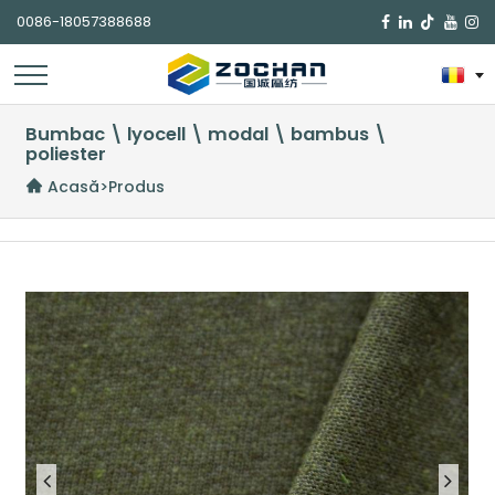
0086-18057388688

Bumbac \ lyocell \ modal \ bambus \
poliester
Acasă
>
Produs