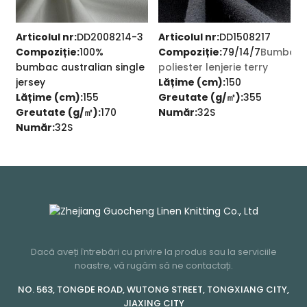
Articolul nr:
DD2008214-3
Articolul nr:
DD1508217
A
er
Compoziție:
100%
Compoziție:
79/14/7
Bumbac
C
bumbac australian single
poliester lenjerie terry
jersey
Lățime (cm):
150
p
Lățime (cm):
155
Greutate (g/㎡):
355
L
Greutate (g/㎡):
170
Număr:
32S
G
Număr:
32S
Dacă aveți întrebări cu privire la produs sau la serviciile
noastre, vă rugăm să ne contactați.
NO. 563, TONGDE ROAD, WUTONG STREET, TONGXIANG CITY,
JIAXING CITY