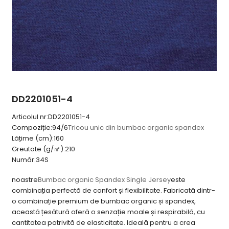
DD2201051-4
Articolul nr:
DD2201051-4
Compoziție:
94/6
Tricou unic din bumbac organic spandex
Lățime (cm):
160
Greutate (g/㎡):
210
Număr:
34S
noastre
Bumbac organic Spandex Single Jersey
este
combinația perfectă de confort și flexibilitate. Fabricată dintr-
o combinație premium de bumbac organic și spandex,
această țesătură oferă o senzație moale și respirabilă, cu
cantitatea potrivită de elasticitate. Ideală pentru a crea