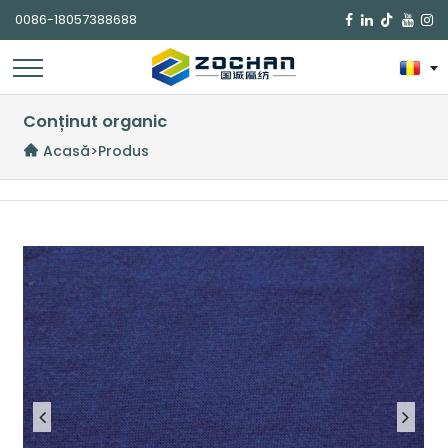
0086-18057388688

Conținut organic
Acasă
>
Produs