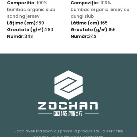
Compoziție:
100%
Compoziție:
100%
C
bumbac organic slub
bumbac organic jersey cu
b
sanding jersey
dungi slub
j
Lățime (cm):
150
Lățime (cm):
165
L
Greutate (g/㎡):
280
Greutate (g/㎡):
155
G
Număr:
34S
Număr:
34S
Dacă aveți întrebări cu privire la produs sau la serviciile