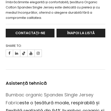
îmbrăcăminte elegantă și confortabilă, țesătura Organic
Cotton Spandex Single Jersey este delicată cu pielea și cu
mediul înconjurător, oferind o alegere durabilă fără a
compromite calitatea.
CONTACTAȚI-NE
ÎNAPOI LA LISTĂ
SHARE TO:

Asistență tehnică
Bumbac organic Spandex Single Jersey
Fabric
este o țesătură moale, respirabilă și
flexibilă realizată din 94% bumbac organic și